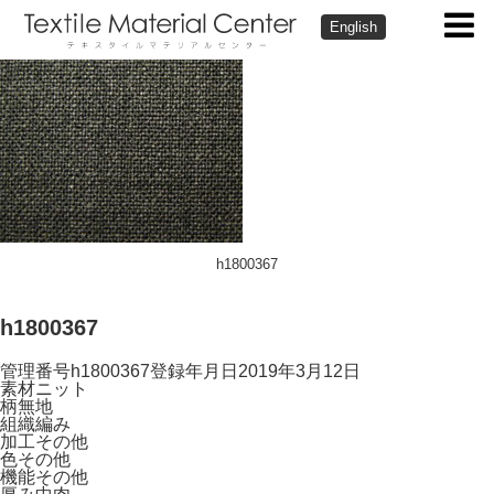
English
h1800367
h1800367
管理番号
h1800367
登録年月日
2019年3月12日
素材
ニット
柄
無地
組織
編み
加工
その他
色
その他
機能
その他