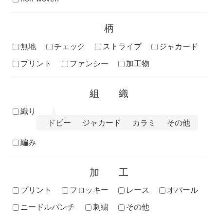
柄
無地
チェック
ストライプ
ジャカード
プリント
ファンシー
加工物
組織
織り
ドビー
ジャカード
カラミ
その他
編み
加工
プリント
フロッキー
レース
オパール
ニードルパンチ
刺繍
その他