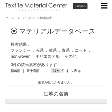
English
ホーム
データベース検索結果
マテリアルデータベース
検索結果
ファンシー
赤系
黄系
青系
ニット
non-woven
ポリエステル
その他
0件の該当素材があります
件ずつ表示
新着順
五十音順
生地が見つかりません。
生地の名前