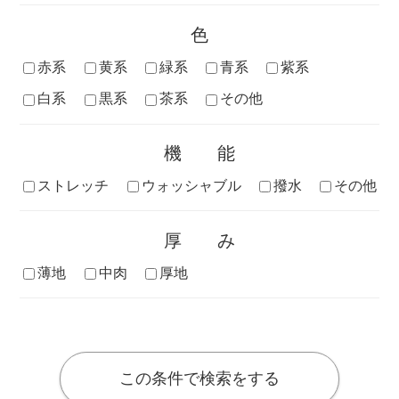
色
赤系
黄系
緑系
青系
紫系
白系
黒系
茶系
その他
機能
ストレッチ
ウォッシャブル
撥水
その他
厚み
薄地
中肉
厚地
この条件で検索をする