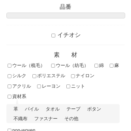
品番
イチオシ
素材
ウール（梳毛）
ウール（紡毛）
綿
麻
シルク
ポリエステル
ナイロン
アクリル
レーヨン
ニット
資材系
革
パイル
タオル
テープ
ボタン
不織布
ファスナー
その他
non-woven