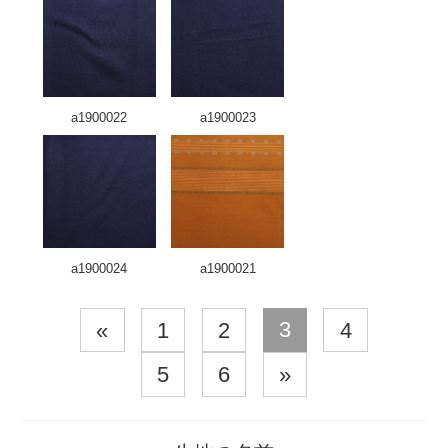
a1900022
a1900023
a1900024
a1900021
3
«
1
2
4
5
6
»