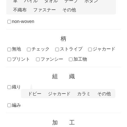
革
パイル
タオル
テープ
ボタン
不織布
ファスナー
その他
non-woven
柄
無地
チェック
ストライプ
ジャカード
プリント
ファンシー
加工物
組織
織り
ドビー
ジャカード
カラミ
その他
編み
加工