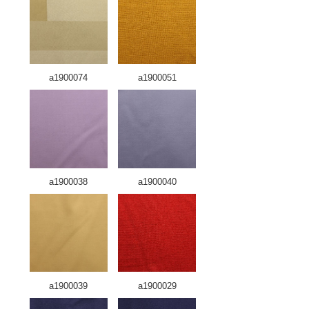
a1900074
a1900051
a1900038
a1900040
a1900039
a1900029