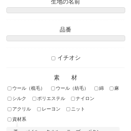
生地の名前
品番
イチオシ
素材
ウール（梳毛）
ウール（紡毛）
綿
麻
シルク
ポリエステル
ナイロン
アクリル
レーヨン
ニット
資材系