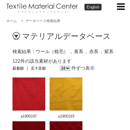
English
ホーム
データベース検索結果
マテリアルデータベース
検索結果
ウール（梳毛）
黄系
赤系
紫系
122件の該当素材があります
件ずつ表示
新着順
五十音順
a1900197
a1900193