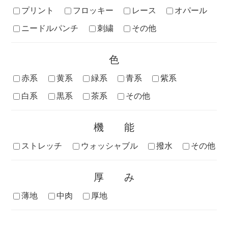
プリント
フロッキー
レース
オパール
ニードルパンチ
刺繍
その他
色
赤系
黄系
緑系
青系
紫系
白系
黒系
茶系
その他
機能
ストレッチ
ウォッシャブル
撥水
その他
厚み
薄地
中肉
厚地