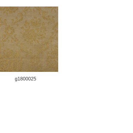
g1800025