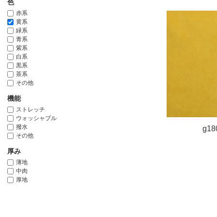
色
赤系
黄系
緑系
青系
紫系
白系
黒系
茶系
その他
機能
ストレッチ
ウォッシャブル
撥水
g18
その他
厚み
薄地
中肉
厚地