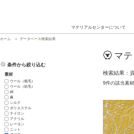
マテリアルセンターについて
ホーム
データベース検索結果
マテ
条件から絞り込む
検索結果
素材
ウール（梳毛）
9件の該当素
ウール（紡毛）
綿
麻
シルク
ポリエステル
ナイロン
アクリル
レーヨン
ニット