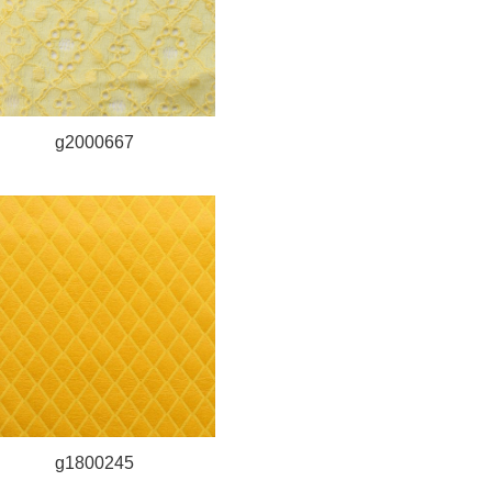
g2000667
g1800245