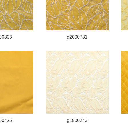
00803
g2000781
00425
g1800243