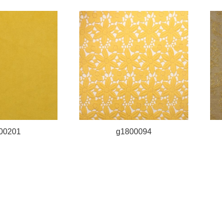
00201
g1800094