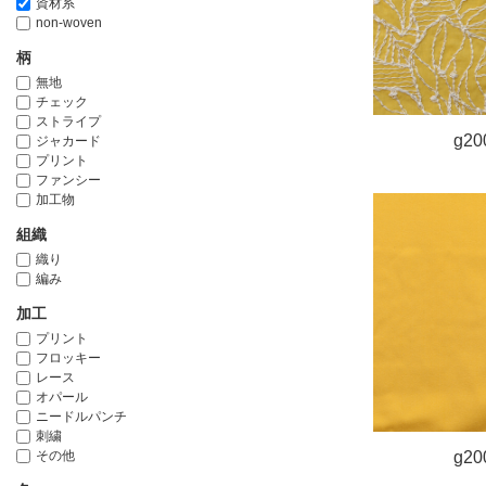
資材系
non-woven
柄
無地
チェック
ストライプ
g20
ジャカード
プリント
ファンシー
加工物
組織
織り
編み
加工
プリント
フロッキー
レース
オパール
ニードルパンチ
刺繍
その他
g20