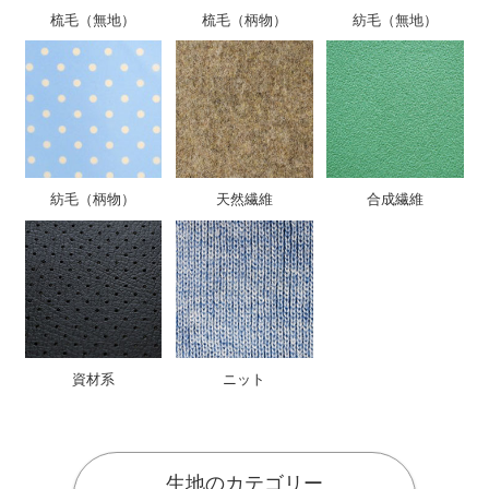
梳毛（無地）
梳毛（柄物）
紡毛（無地）
紡毛（柄物）
天然繊維
合成繊維
資材系
ニット
生地のカテゴリー