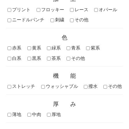
プリント
フロッキー
レース
オパール
ニードルパンチ
刺繍
その他
色
赤系
黄系
緑系
青系
紫系
白系
黒系
茶系
その他
機能
ストレッチ
ウォッシャブル
撥水
その他
厚み
薄地
中肉
厚地