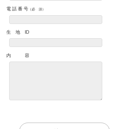
電 話 番 号
生 地 ID
内 容