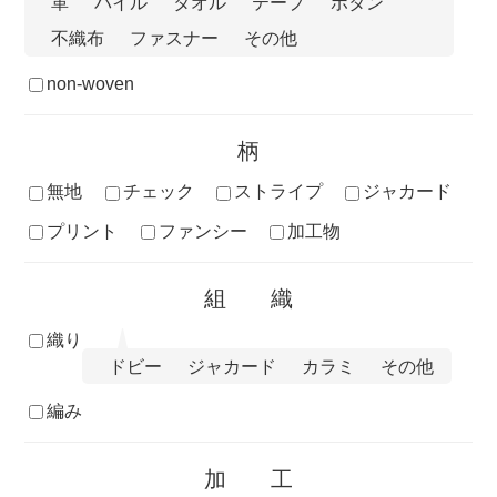
革
パイル
タオル
テープ
ボタン
不織布
ファスナー
その他
non-woven
柄
無地
チェック
ストライプ
ジャカード
プリント
ファンシー
加工物
組織
織り
ドビー
ジャカード
カラミ
その他
編み
加工