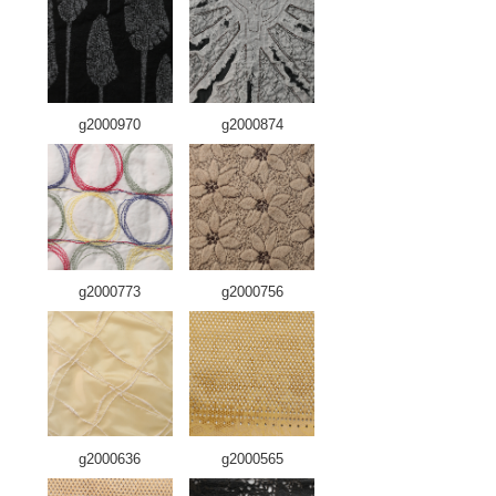
g2000970
g2000874
g2000773
g2000756
g2000636
g2000565