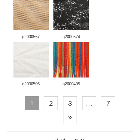
g2000567
g2000574
g2000506
g2000495
1
2
3
…
7
»