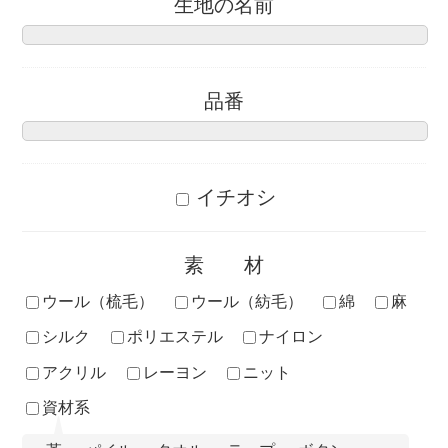
生地の名前
品番
イチオシ
素材
ウール（梳毛）
ウール（紡毛）
綿
麻
シルク
ポリエステル
ナイロン
アクリル
レーヨン
ニット
資材系