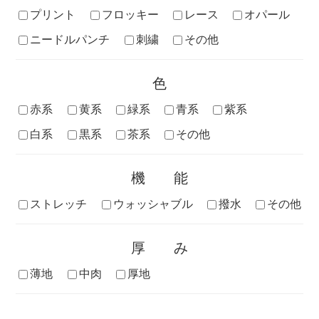
プリント
フロッキー
レース
オパール
ニードルパンチ
刺繍
その他
色
赤系
黄系
緑系
青系
紫系
白系
黒系
茶系
その他
機能
ストレッチ
ウォッシャブル
撥水
その他
厚み
薄地
中肉
厚地