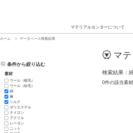
マテリアルセンターについて
ホーム
データベース検索結果
マテ
条件から絞り込む
検索結果
素材
ウール（梳毛）
0件の該当素
ウール（紡毛）
綿
麻
シルク
ポリエステル
ナイロン
アクリル
レーヨン
ニット