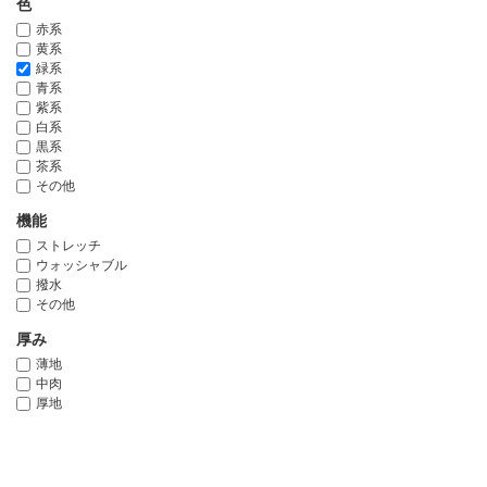
色
赤系
黄系
緑系
青系
紫系
白系
黒系
茶系
その他
機能
ストレッチ
ウォッシャブル
撥水
その他
厚み
薄地
中肉
厚地