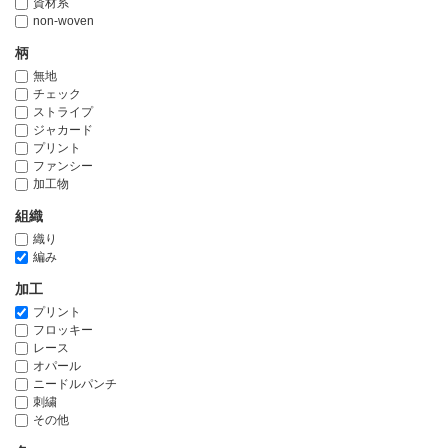
資材系
non-woven
柄
無地
チェック
ストライプ
ジャカード
プリント
ファンシー
加工物
組織
織り
編み
加工
プリント
フロッキー
レース
オパール
ニードルパンチ
刺繍
その他