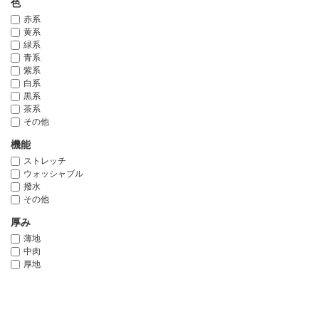
色
赤系
黄系
緑系
青系
紫系
白系
黒系
茶系
その他
機能
ストレッチ
ウォッシャブル
撥水
その他
厚み
薄地
中肉
厚地