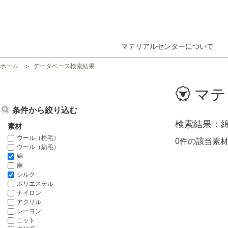
マテリアルセンターについて
ホーム
データベース検索結果
マテ
条件から絞り込む
検索結果
素材
ウール（梳毛）
0件の該当素
ウール（紡毛）
綿
麻
シルク
ポリエステル
ナイロン
アクリル
レーヨン
ニット