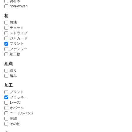
資材系
non-woven
柄
無地
チェック
ストライプ
ジャカード
プリント
ファンシー
加工物
組織
織り
編み
加工
プリント
フロッキー
レース
オパール
ニードルパンチ
刺繍
その他