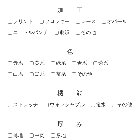
加工
プリント
フロッキー
レース
オパール
ニードルパンチ
刺繍
その他
色
赤系
黄系
緑系
青系
紫系
白系
黒系
茶系
その他
機能
ストレッチ
ウォッシャブル
撥水
その他
厚み
薄地
中肉
厚地