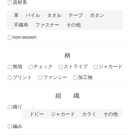
資材系
革
パイル
タオル
テープ
ボタン
不織布
ファスナー
その他
non-woven
柄
無地
チェック
ストライプ
ジャカード
プリント
ファンシー
加工物
組織
織り
ドビー
ジャカード
カラミ
その他
編み