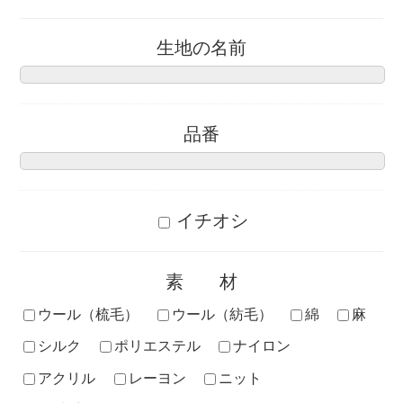
生地の名前
品番
イチオシ
素材
ウール（梳毛）
ウール（紡毛）
綿
麻
シルク
ポリエステル
ナイロン
アクリル
レーヨン
ニット