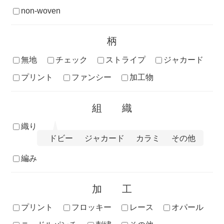
non-woven
柄
無地
チェック
ストライプ
ジャカード
プリント
ファンシー
加工物
組織
織り
ドビー
ジャカード
カラミ
その他
編み
加工
プリント
フロッキー
レース
オパール