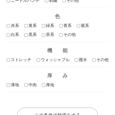
ニードルパンチ
刺繍
その他
色
赤系
黄系
緑系
青系
紫系
白系
黒系
茶系
その他
機能
ストレッチ
ウォッシャブル
撥水
その他
厚み
薄地
中肉
厚地