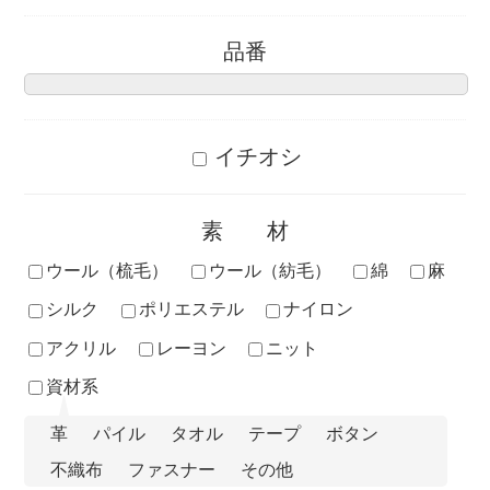
品番
イチオシ
素材
ウール（梳毛）
ウール（紡毛）
綿
麻
シルク
ポリエステル
ナイロン
アクリル
レーヨン
ニット
資材系
革
パイル
タオル
テープ
ボタン
不織布
ファスナー
その他