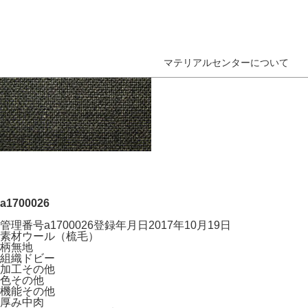
マテリアルセンターについて
a1700026
管理番号
a1700026
登録年月日
2017年10月19日
素材
ウール（梳毛）
柄
無地
組織
ドビー
加工
その他
色
その他
機能
その他
厚み
中肉