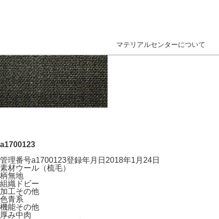
マテリアルセンターについて
a1700123
管理番号
a1700123
登録年月日
2018年1月24日
素材
ウール（梳毛）
柄
無地
組織
ドビー
加工
その他
色
青系
機能
その他
厚み
中肉