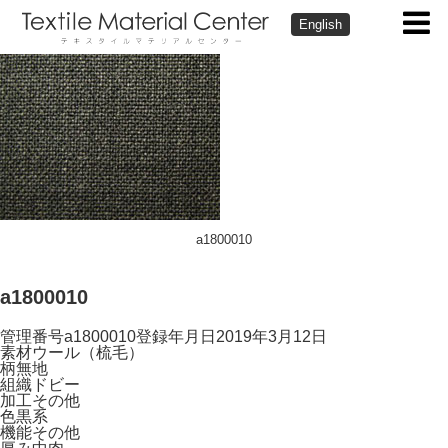
English
a1800010
a1800010
管理番号
a1800010
登録年月日
2019年3月12日
素材
ウール（梳毛）
柄
無地
組織
ドビー
加工
その他
色
黒系
機能
その他