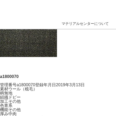
マテリアルセンターについて
a1800070
管理番号
a1800070
登録年月日
2019年3月13日
素材
ウール（梳毛）
柄
無地
組織
ドビー
加工
その他
色
青系
機能
その他
厚み
中肉