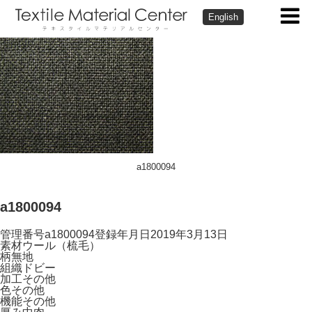
English
a1800094
a1800094
管理番号
a1800094
登録年月日
2019年3月13日
素材
ウール（梳毛）
柄
無地
組織
ドビー
加工
その他
色
その他
機能
その他