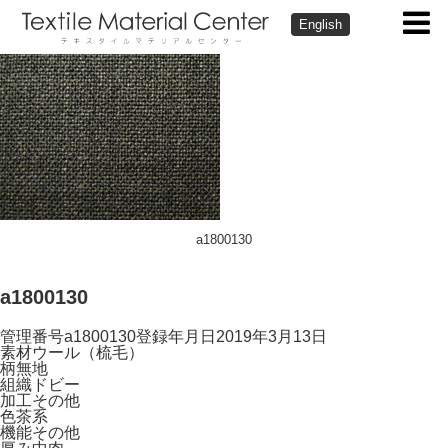
English
a1800130
a1800130
管理番号
a1800130
登録年月日
2019年3月13日
素材
ウール（梳毛）
柄
無地
組織
ドビー
加工
その他
色
茶系
機能
その他