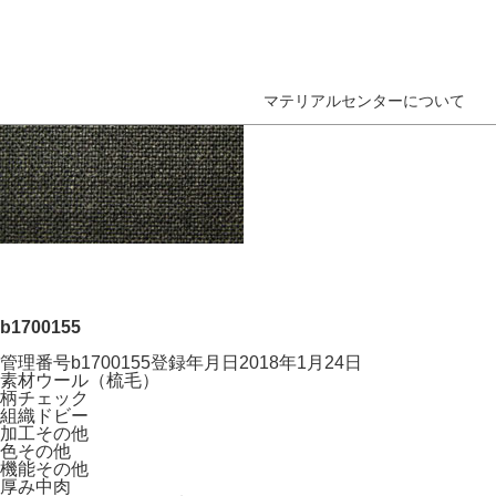
マテリアルセンターについて
b1700155
管理番号
b1700155
登録年月日
2018年1月24日
素材
ウール（梳毛）
柄
チェック
組織
ドビー
加工
その他
色
その他
機能
その他
厚み
中肉