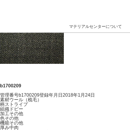
マテリアルセンターについて
b1700209
管理番号
b1700209
登録年月日
2018年1月24日
素材
ウール（梳毛）
柄
ストライプ
組織
ドビー
加工
その他
色
その他
機能
その他
厚み
中肉