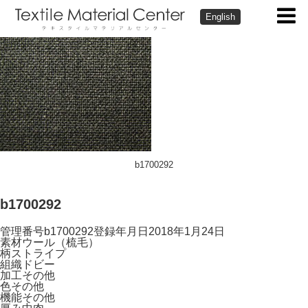
English
b1700292
b1700292
管理番号
b1700292
登録年月日
2018年1月24日
素材
ウール（梳毛）
柄
ストライプ
組織
ドビー
加工
その他
色
その他
機能
その他