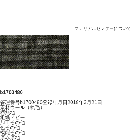
マテリアルセンターについて
b1700480
管理番号
b1700480
登録年月日
2018年3月21日
素材
ウール（梳毛）
柄
無地
組織
ドビー
加工
その他
色
その他
機能
その他
厚み
厚地