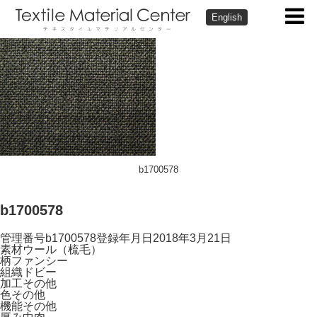
English
b1700578
b1700578
管理番号
b1700578
登録年月日
2018年3月21日
素材
ウール（梳毛）
柄
ファンシー
組織
ドビー
加工
その他
色
その他
機能
その他