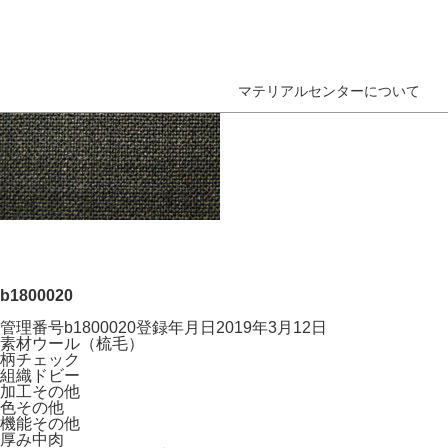
マテリアルセンターについて
b1800020
管理番号
b1800020
登録年月日
2019年3月12日
素材
ウール（梳毛）
柄
チェック
組織
ドビー
加工
その他
色
その他
機能
その他
厚み
中肉