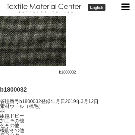
English
b1800032
b1800032
管理番号
b1800032
登録年月日
2019年3月12日
素材
ウール（梳毛）
柄
組織
ドビー
加工
その他
色
その他
機能
その他