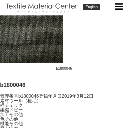
English
b1800046
b1800046
管理番号
b1800046
登録年月日
2019年3月12日
素材
ウール（梳毛）
柄
チェック
組織
ドビー
加工
その他
色
その他
機能
その他