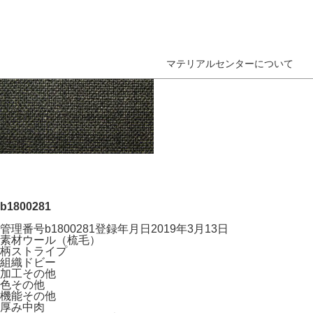
マテリアルセンターについて
b1800281
管理番号
b1800281
登録年月日
2019年3月13日
素材
ウール（梳毛）
柄
ストライプ
組織
ドビー
加工
その他
色
その他
機能
その他
厚み
中肉