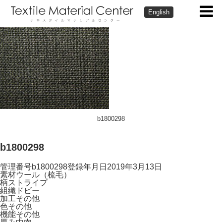
English
b1800298
b1800298
管理番号
b1800298
登録年月日
2019年3月13日
素材
ウール（梳毛）
柄
ストライプ
組織
ドビー
加工
その他
色
その他
機能
その他