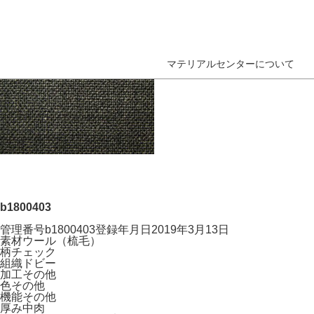
マテリアルセンターについて
b1800403
管理番号
b1800403
登録年月日
2019年3月13日
素材
ウール（梳毛）
柄
チェック
組織
ドビー
加工
その他
色
その他
機能
その他
厚み
中肉