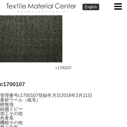
English
c1700107
c1700107
管理番号
c1700107
登録年月日
2018年3月21日
素材
ウール（梳毛）
柄
無地
組織
ドビー
加工
その他
色
青系
機能
その他