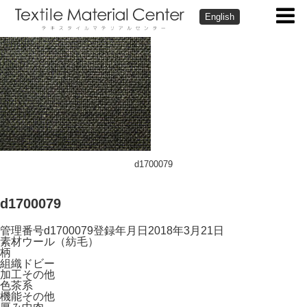
English
d1700079
d1700079
管理番号
d1700079
登録年月日
2018年3月21日
素材
ウール（紡毛）
柄
組織
ドビー
加工
その他
色
茶系
機能
その他