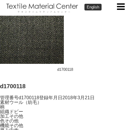
English
d1700118
d1700118
管理番号
d1700118
登録年月日
2018年3月21日
素材
ウール（紡毛）
柄
組織
ドビー
加工
その他
色
その他
機能
その他