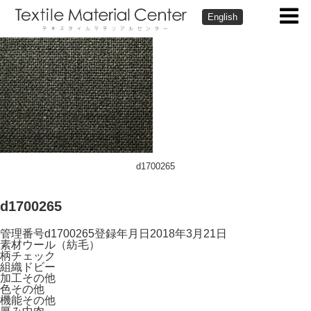
English
d1700265
d1700265
管理番号
d1700265
登録年月日
2018年3月21日
素材
ウール（紡毛）
柄
チェック
組織
ドビー
加工
その他
色
その他
機能
その他