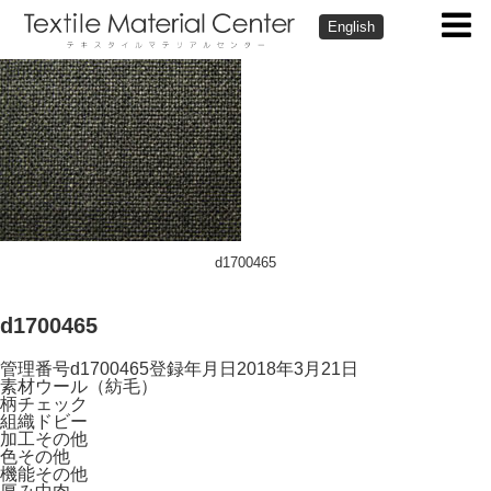
English
d1700465
d1700465
管理番号
d1700465
登録年月日
2018年3月21日
素材
ウール（紡毛）
柄
チェック
組織
ドビー
加工
その他
色
その他
機能
その他