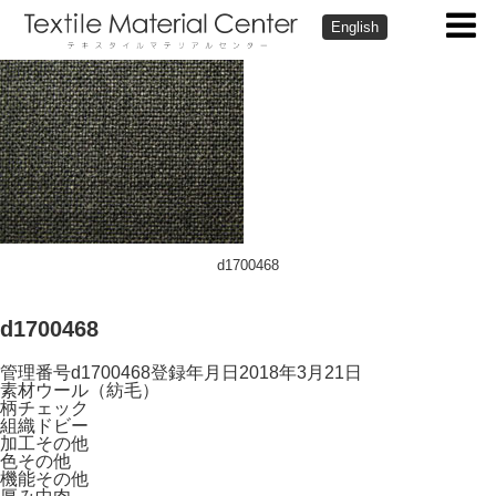
English
d1700468
d1700468
管理番号
d1700468
登録年月日
2018年3月21日
素材
ウール（紡毛）
柄
チェック
組織
ドビー
加工
その他
色
その他
機能
その他