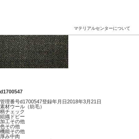
マテリアルセンターについて
d1700547
管理番号
d1700547
登録年月日
2018年3月21日
素材
ウール（紡毛）
柄
チェック
組織
ドビー
加工
その他
色
その他
機能
その他
厚み
中肉