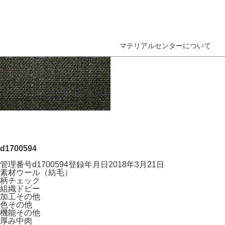
マテリアルセンターについて
d1700594
管理番号
d1700594
登録年月日
2018年3月21日
素材
ウール（紡毛）
柄
チェック
組織
ドビー
加工
その他
色
その他
機能
その他
厚み
中肉