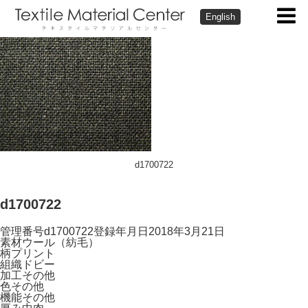
English
d1700722
d1700722
管理番号
d1700722
登録年月日
2018年3月21日
素材
ウール（紡毛）
柄
プリント
組織
ドビー
加工
その他
色
その他
機能
その他