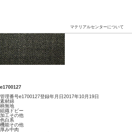
マテリアルセンターについて
e1700127
管理番号
e1700127
登録年月日
2017年10月19日
素材
綿
柄
無地
組織
ドビー
加工
その他
色
白系
機能
その他
厚み
中肉