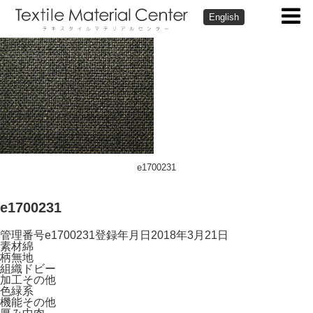
English
e1700231
e1700231
管理番号
e1700231
登録年月日
2018年3月21日
素材
綿
柄
無地
組織
ドビー
加工
その他
色
緑系
機能
その他