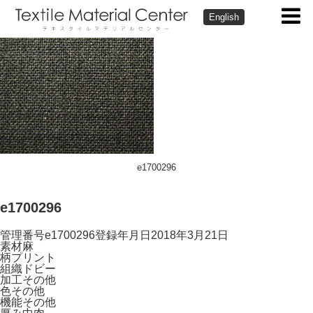
English
e1700296
e1700296
管理番号
e1700296
登録年月日
2018年3月21日
素材
麻
柄
プリント
組織
ドビー
加工
その他
色
その他
機能
その他