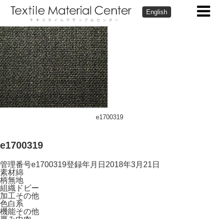
English
e1700319
e1700319
管理番号
e1700319
登録年月日
2018年3月21日
素材
綿
柄
無地
組織
ドビー
加工
その他
色
白系
機能
その他