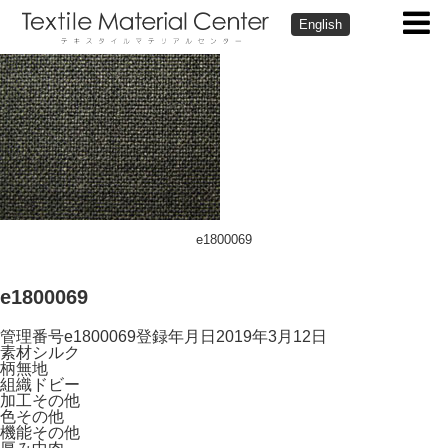
English
e1800069
e1800069
管理番号
e1800069
登録年月日
2019年3月12日
素材
シルク
柄
無地
組織
ドビー
加工
その他
色
その他
機能
その他