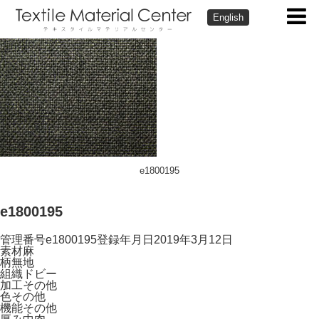
English
e1800195
e1800195
管理番号
e1800195
登録年月日
2019年3月12日
素材
麻
柄
無地
組織
ドビー
加工
その他
色
その他
機能
その他