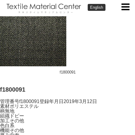
English
f1800091
f1800091
管理番号
f1800091
登録年月日
2019年3月12日
素材
ポリエステル
柄
無地
組織
ドビー
加工
その他
色
白系
機能
その他