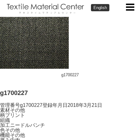
English
g1700227
g1700227
管理番号
g1700227
登録年月日
2018年3月21日
素材
その他
柄
プリント
組織
加工
ニードルパンチ
色
その他
機能
その他