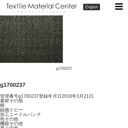
English
g1700237
g1700237
管理番号
g1700237
登録年月日
2018年3月21日
素材
その他
柄
組織
ドビー
加工
ニードルパンチ
色
その他
機能
その他