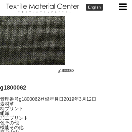
English
g1800062
g1800062
管理番号
g1800062
登録年月日
2019年3月12日
素材
革
柄
プリント
組織
加工
プリント
色
その他
機能
その他