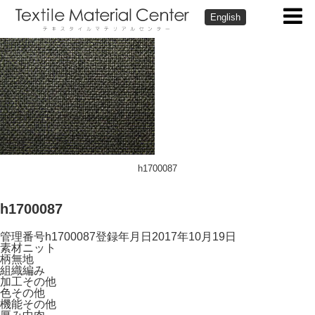
English
h1700087
h1700087
管理番号
h1700087
登録年月日
2017年10月19日
素材
ニット
柄
無地
組織
編み
加工
その他
色
その他
機能
その他