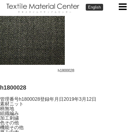
English
h1800028
h1800028
管理番号
h1800028
登録年月日
2019年3月12日
素材
ニット
柄
無地
組織
編み
加工
刺繍
色
その他
機能
その他