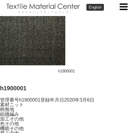
English
h1900001
h1900001
管理番号
h1900001
登録年月日
2020年3月6日
素材
ニット
柄
無地
組織
編み
加工
その他
色
その他
機能
その他