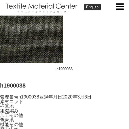
English
h1900038
h1900038
管理番号
h1900038
登録年月日
2020年3月6日
素材
ニット
柄
無地
組織
編み
加工
その他
色
青系
機能
その他